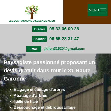
MENU
05 33 06 09 28
Bureau
06 65 28 31 47
Chantier
tjklien31620@gmail.com
Email
Paysagiste passionné proposant un
devis gratuit dans tout le 31 Haute
Garonne
Elagage et étêtage d'arbres
Abattage d'arbres
Taille de haie
Dessouchage et débroussaillage