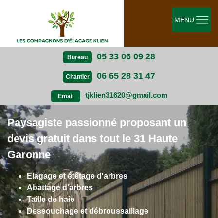
MENU
05 33 06 09 28
Bureau
06 65 28 31 47
Chantier
tjklien31620@gmail.com
Email
Paysagiste passionné proposant un
devis gratuit dans tout le 31 Haute
Garonne
Elagage et étêtage d'arbres
Abattage d'arbres
Taille de haie
Dessouchage et débroussaillage