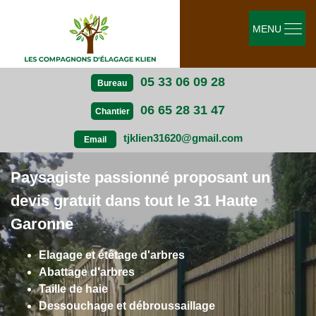
MENU
05 33 06 09 28
Bureau
06 65 28 31 47
Chantier
tjklien31620@gmail.com
Email
Paysagiste passionné proposant un
devis gratuit dans tout le 31 Haute
Garonne
Elagage et étêtage d'arbres
Abattage d'arbres
Taille de haie
Dessouchage et débroussaillage