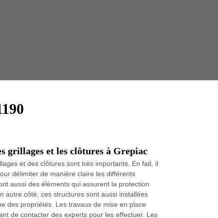
Taille 
1190
es grillages et les clôtures à Grepiac
llages et des clôtures sont très importants. En fait, il
ur délimiter de manière claire les différents
ont aussi des éléments qui assurent la protection
 autre côté, ces structures sont aussi installées
que des propriétés. Les travaux de mise en place
ortant de contacter des experts pour les effectuer. Les