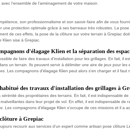
cié avec l’ensemble de l’aménagement de votre maison.
étence, son professionnalisme et son savoir-faire afin de vous fournir 
er une protection optimale grâce à ses barreaux très robustes. La pose 
 de ces effets, la pose de la clôture sur votre terrain à Grepiac doit ê
 Klien sise à Grepiac.
compagnons d'élagage Klien et la séparation des espac
ssible de faire des travaux d'installation pour les grillages. En fait, il e
dans un terrain. Ils peuvent servir à délimiter une aire de jeux pour les
ées. Les compagnons d'élagage Klien peut alors s'en charger et il faut no
abitué des travaux d'installation des grillages à Gr
érénité des propriétaires des terrains. En fait, il est indispensable de
lveillantes dans leur projet de vol. En effet, il est indispensable de rap
ère. Les compagnons d'élagage Klien s'occupe de ces missions et il a ac
 clôture à Grepiac
z toujours recourir aux services d’un expert comme artisan pose clôture