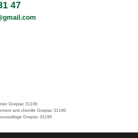
31 47
0@gmail.com
inier Grepiac 31190
tement anti chenille Grepiac 31190
oussaillage Grepiac 31190