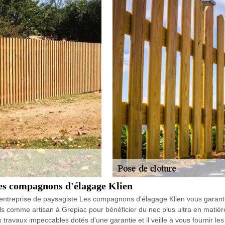
Les compagnons d'élagage Klien
 l’entreprise de paysagiste Les compagnons d'élagage Klien vous garanti
els comme artisan à Grepiac pour bénéficier du nec plus ultra en matièr
 travaux impeccables dotés d’une garantie et il veille à vous fournir les