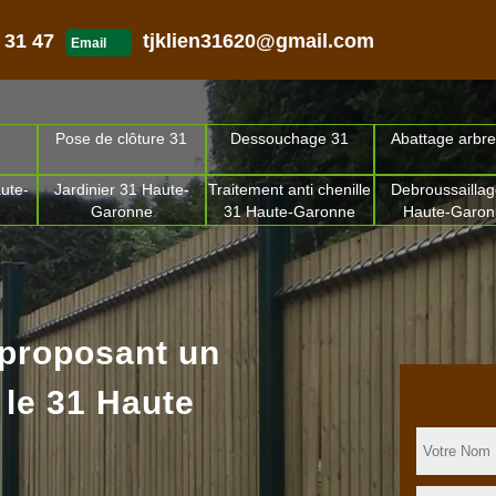
 31 47
tjklien31620@gmail.com
Email
Pose de clôture 31
Dessouchage 31
Abattage arbre
ute-
Jardinier 31 Haute-
Traitement anti chenille
Debroussaillag
Garonne
31 Haute-Garonne
Haute-Garo
 proposant un
 le 31 Haute