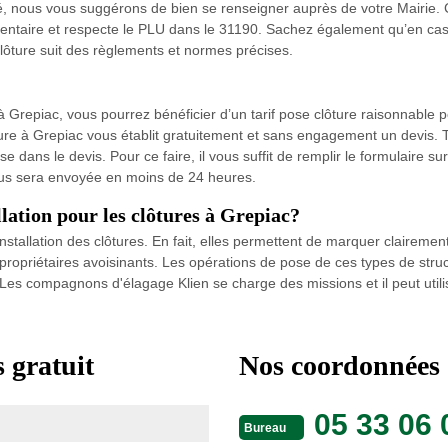
é, nous vous suggérons de bien se renseigner auprès de votre Mairie. Ce
mentaire et respecte le PLU dans le 31190. Sachez également qu’en cas 
clôture suit des règlements et normes précises.
 Grepiac, vous pourrez bénéficier d’un tarif pose clôture raisonnable 
ôture à Grepiac vous établit gratuitement et sans engagement un devis. T
se dans le devis. Pour ce faire, il vous suffit de remplir le formulaire 
ous sera envoyée en moins de 24 heures.
llation pour les clôtures à Grepiac?
nstallation des clôtures. En fait, elles permettent de marquer clairement 
s propriétaires avoisinants. Les opérations de pose de ces types de structu
 Les compagnons d'élagage Klien se charge des missions et il peut utilis
 gratuit
Nos coordonnées
05 33 06 
Bureau