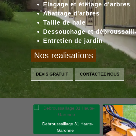
Elagage et étêtage d'arbres
Abattage d'arbres
Taille de haie
Dessouchage et débroussaill
Entretien de jardin
Nos realisations
DEVIS GRATUIT
CONTACTEZ NOUS
Debroussaillage 31 Haute-
Garonne