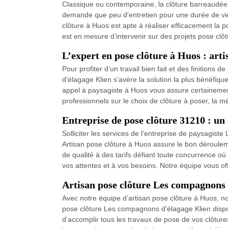
Classique ou contemporaine, la clôture barreaudée s
demande que peu d'entretien pour une durée de vie 
clôture à Huos est apte à réaliser efficacement la
est en mesure d’intervenir sur des projets pose cl
L’expert en pose clôture à Huos : ar
Pour profiter d’un travail bien fait et des finition
d'élagage Klien s’avère la solution la plus bénéfiq
appel à paysagiste à Huos vous assure certainement
professionnels sur le choix de clôture à poser, la m
Entreprise de pose clôture 31210 : u
Solliciter les services de l’entreprise de paysagis
Artisan pose clôture à Huos assure le bon déroulem
de qualité à des tarifs défiant toute concurrence o
vos attentes et à vos besoins. Notre équipe vous off
Artisan pose clôture Les compagnons 
Avec notre équipe d’artisan pose clôture à Huos, no
pose clôture Les compagnons d'élagage Klien dispo
d’accomplir tous les travaux de pose de vos clôtures 