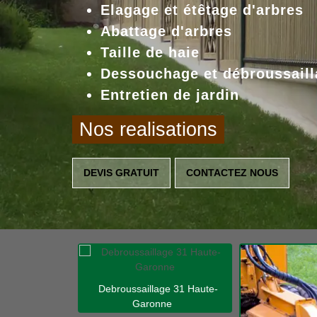
Elagage et étêtage d'arbres
Abattage d'arbres
Taille de haie
Dessouchage et débroussaill
Entretien de jardin
Nos realisations
DEVIS GRATUIT
CONTACTEZ NOUS
Debroussaillage 31 Haute-
Garonne