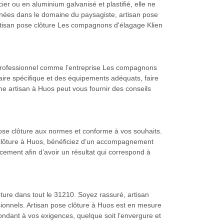
er ou en aluminium galvanisé et plastifié, elle ne
nnées dans le domaine du paysagiste, artisan pose
artisan pose clôture Les compagnons d'élagage Klien
’un professionnel comme l’entreprise Les compagnons
aire spécifique et des équipements adéquats, faire
e artisan à Huos peut vous fournir des conseils
 pose clôture aux normes et conforme à vos souhaits.
e clôture à Huos, bénéficiez d’un accompagnement
cement afin d’avoir un résultat qui correspond à
ture dans tout le 31210. Soyez rassuré, artisan
ionnels. Artisan pose clôture à Huos est en mesure
épondant à vos exigences, quelque soit l’envergure et