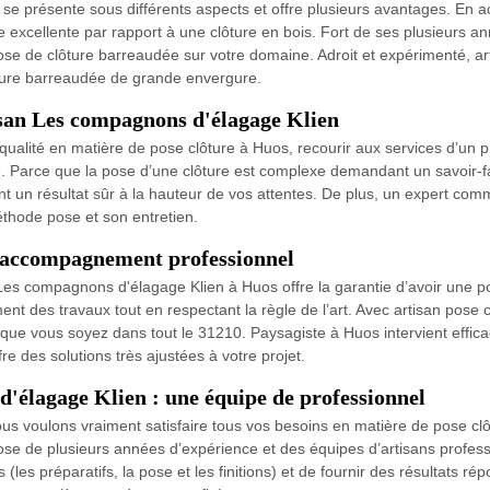
e présente sous différents aspects et offre plusieurs avantages. En aci
excellente par rapport à une clôture en bois. Fort de ses plusieurs a
 pose de clôture barreaudée sur votre domaine. Adroit et expérimenté, 
ôture barreaudée de grande envergure.
tisan Les compagnons d'élagage Klien
s de qualité en matière de pose clôture à Huos, recourir aux services d
ue. Parce que la pose d’une clôture est complexe demandant un savoir-f
 un résultat sûr à la hauteur de vos attentes. De plus, un expert comm
éthode pose et son entretien.
n accompagnement professionnel
te Les compagnons d'élagage Klien à Huos offre la garantie d’avoir une
ent des travaux tout en respectant la règle de l’art. Avec artisan pos
ù que vous soyez dans tout le 31210. Paysagiste à Huos intervient effica
re des solutions très ajustées à votre projet.
d'élagage Klien : une équipe de professionnel
us voulons vraiment satisfaire tous vos besoins en matière de pose clô
se de plusieurs années d’expérience et des équipes d’artisans profess
(les préparatifs, la pose et les finitions) et de fournir des résultats r