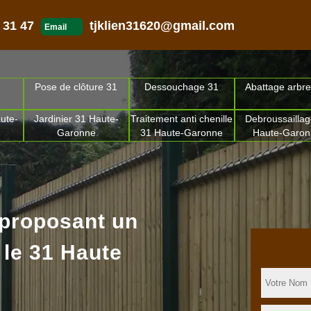
 31 47
tjklien31620@gmail.com
Email
Pose de clôture 31
Dessouchage 31
Abattage arbre
ute-
Jardinier 31 Haute-
Traitement anti chenille
Debroussaillag
Garonne
31 Haute-Garonne
Haute-Garo
 proposant un
 le 31 Haute