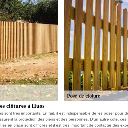
 les clôtures à Huos
res sont très importants. En fait, il est indispensable de les poser pour 
ssurent la protection des biens et des personnes. D'un autre côté, ces s
ise en place sont difficiles et il est très important de contacter des e