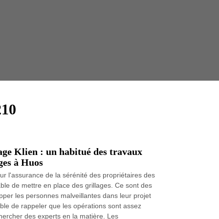
Taille 
210
ge Klien : un habitué des travaux
ages à Huos
r l'assurance de la sérénité des propriétaires des
nsable de mettre en place des grillages. Ce sont des
pper les personnes malveillantes dans leur projet
sable de rappeler que les opérations sont assez
 rechercher des experts en la matière. Les