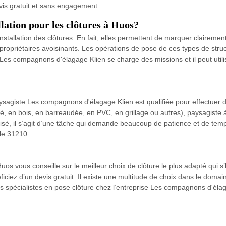
evis gratuit et sans engagement.
llation pour les clôtures à Huos?
nstallation des clôtures. En fait, elles permettent de marquer clairement 
s propriétaires avoisinants. Les opérations de pose de ces types de structu
 Les compagnons d'élagage Klien se charge des missions et il peut utilis
agiste Les compagnons d'élagage Klien est qualifiée pour effectuer dans 
rgé, en bois, en barreaudée, en PVC, en grillage ou autres), paysagiste 
l aisé, il s’agit d’une tâche qui demande beaucoup de patience et de t
 le 31210.
uos vous conseille sur le meilleur choix de clôture le plus adapté qui s
ciez d’un devis gratuit. Il existe une multitude de choix dans le domaine 
les spécialistes en pose clôture chez l’entreprise Les compagnons d'él