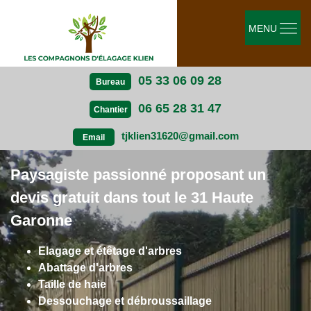
MENU
05 33 06 09 28
Bureau
06 65 28 31 47
Chantier
tjklien31620@gmail.com
Email
Paysagiste passionné proposant un
devis gratuit dans tout le 31 Haute
Garonne
Elagage et étêtage d'arbres
Abattage d'arbres
Taille de haie
Dessouchage et débroussaillage