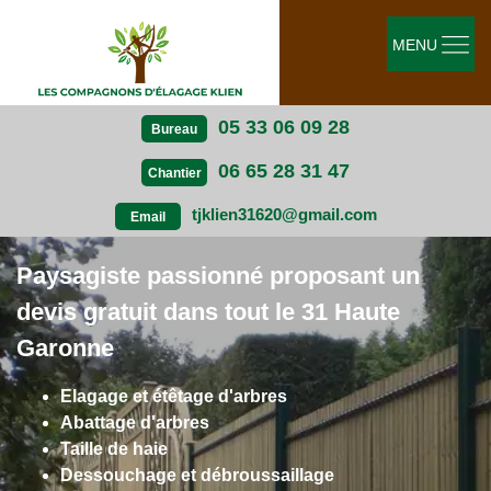
MENU
05 33 06 09 28
Bureau
06 65 28 31 47
Chantier
tjklien31620@gmail.com
Email
Paysagiste passionné proposant un
devis gratuit dans tout le 31 Haute
Garonne
Elagage et étêtage d'arbres
Abattage d'arbres
Taille de haie
Dessouchage et débroussaillage