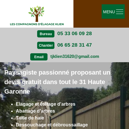
MENU
05 33 06 09 28
Bureau
06 65 28 31 47
Chantier
tjklien31620@gmail.com
Email
Paysagiste passionné proposant un
devis gratuit dans tout le 31 Haute
Garonne
Elagage et étêtage d'arbres
Abattage d'arbres
Taille de haie
Dessouchage et débroussaillage