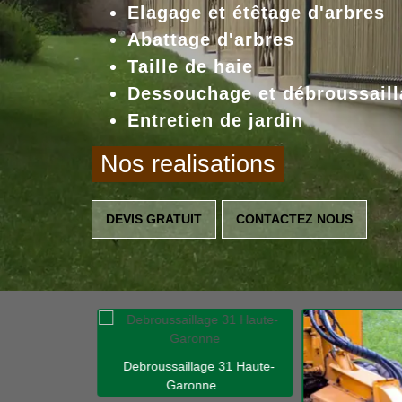
Elagage et étêtage d'arbres
Abattage d'arbres
Taille de haie
Dessouchage et débroussaill
Entretien de jardin
Nos realisations
DEVIS GRATUIT
CONTACTEZ NOUS
Debroussaillage 31 Haute-
Garonne