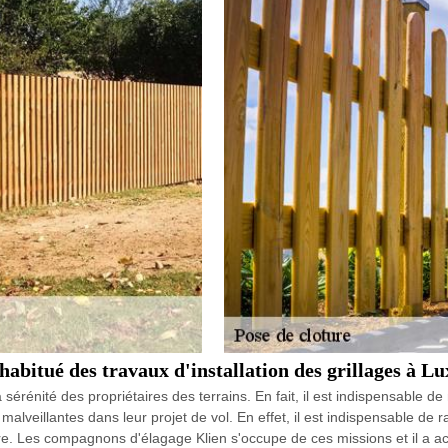
abitué des travaux d'installation des grillages à Lu
érénité des propriétaires des terrains. En fait, il est indispensable de
lveillantes dans leur projet de vol. En effet, il est indispensable de rap
ère. Les compagnons d'élagage Klien s'occupe de ces missions et il a ac