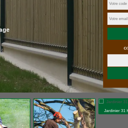
age
O
Jardinier 31