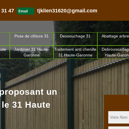
 31 47
tjklien31620@gmail.com
Email
Pose de clôture 31
Dessouchage 31
Abattage arbre
ute-
Jardinier 31 Haute-
Traitement anti chenille
Debroussaillag
Garonne
31 Haute-Garonne
Haute-Garo
 proposant un
 le 31 Haute