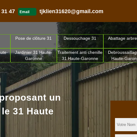
 31 47
tjklien31620@gmail.com
Email
Pose de clôture 31
Dessouchage 31
Abattage arbre
ute-
Jardinier 31 Haute-
Traitement anti chenille
Debroussaillag
Garonne
31 Haute-Garonne
Haute-Garo
 proposant un
 le 31 Haute