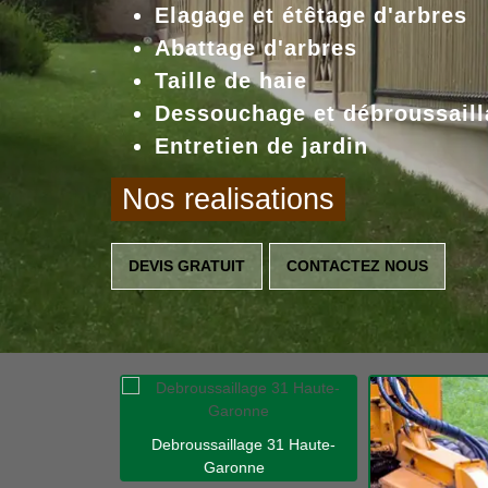
Elagage et étêtage d'arbres
Abattage d'arbres
Taille de haie
Dessouchage et débroussaill
Entretien de jardin
Nos realisations
DEVIS GRATUIT
CONTACTEZ NOUS
Debroussaillage 31 Haute-
Garonne