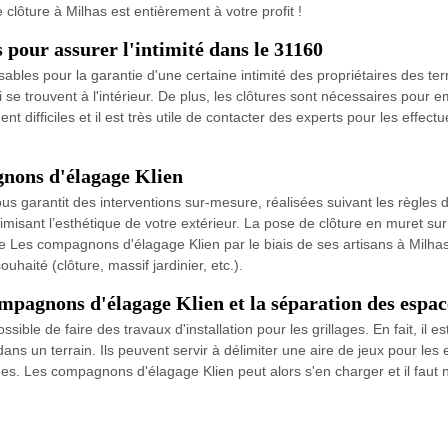
e clôture à Milhas est entièrement à votre profit !
s pour assurer l'intimité dans le 31160
ables pour la garantie d'une certaine intimité des propriétaires des terrai
ui se trouvent à l'intérieur. De plus, les clôtures sont nécessaires pour
t difficiles et il est très utile de contacter des experts pour les eff
gnons d'élagage Klien
us garantit des interventions sur-mesure, réalisées suivant les règles de
ptimisant l’esthétique de votre extérieur. La pose de clôture en muret sur
re Les compagnons d'élagage Klien par le biais de ses artisans à Milha
haité (clôture, massif jardinier, etc.).
compagnons d'élagage Klien et la séparation des espac
ssible de faire des travaux d'installation pour les grillages. En fait, il e
dans un terrain. Ils peuvent servir à délimiter une aire de jeux pour les
ées. Les compagnons d'élagage Klien peut alors s'en charger et il faut no