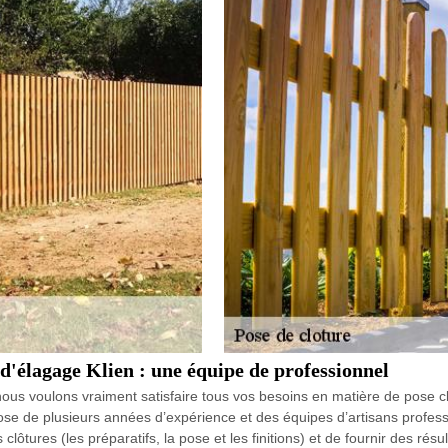
d'élagage Klien : une équipe de professionnel
nous voulons vraiment satisfaire tous vos besoins en matière de pose c
e de plusieurs années d’expérience et des équipes d’artisans professi
lôtures (les préparatifs, la pose et les finitions) et de fournir des rés