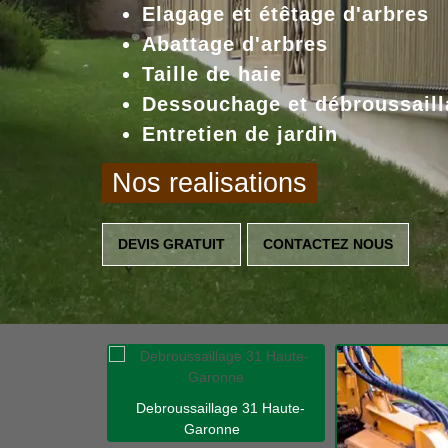
Elagage et étêtage d'arbres
Abattage d'arbres
Taille de haie
Dessouchage et débroussaill
Entretien de jardin
Nos realisations
DEVIS GRATUIT
CONTACTEZ NOUS
Debroussaillage 31 Haute-
Garonne