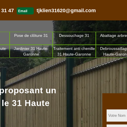
 31 47
tjklien31620@gmail.com
Email
Pose de clôture 31
Dessouchage 31
Abattage arbre
ute-
Jardinier 31 Haute-
Traitement anti chenille
Debroussaillag
Garonne
31 Haute-Garonne
Haute-Garo
 proposant un
 le 31 Haute