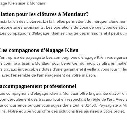
age Klien sise à Montlaur.
llation pour les clôtures à Montlaur?
nstallation des clôtures. En fait, elles permettent de marquer clairement 
s propriétaires avoisinants. Les opérations de pose de ces types de structu
 Les compagnons d'élagage Klien se charge des missions et il peut utilis
 Les compagnons d'élagage Klien
, l’entreprise de paysagiste Les compagnons d'élagage Klien vous garant
els comme artisan à Montlaur pour bénéficier du nec plus ultra en matiè
s travaux impeccables dotés d’une garantie et il veille à vous fournir le
cié avec l’ensemble de l’aménagement de votre maison.
n accompagnement professionnel
te Les compagnons d'élagage Klien à Montlaur offre la garantie d’avoir
bon déroulement des travaux tout en respectant la règle de l’art. Avec 
te concurrence où que vous soyez dans tout le 31450. Paysagiste à Mont
ins. Notre équipe vous offre des solutions très ajustées à votre projet.