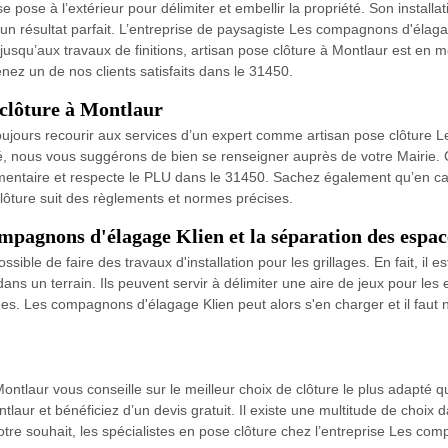
e pose à l’extérieur pour délimiter et embellir la propriété. Son install
’un résultat parfait. L’entreprise de paysagiste Les compagnons d'élaga
 jusqu’aux travaux de finitions, artisan pose clôture à Montlaur est en 
enez un de nos clients satisfaits dans le 31450.
 clôture à Montlaur
 toujours recourir aux services d’un expert comme artisan pose clôture
é, nous vous suggérons de bien se renseigner auprès de votre Mairie. Ce
ementaire et respecte le PLU dans le 31450. Sachez également qu’en cas
clôture suit des règlements et normes précises.
compagnons d'élagage Klien et la séparation des espac
ssible de faire des travaux d'installation pour les grillages. En fait, il e
dans un terrain. Ils peuvent servir à délimiter une aire de jeux pour les
ées. Les compagnons d'élagage Klien peut alors s'en charger et il faut no
ontlaur vous conseille sur le meilleur choix de clôture le plus adapté q
laur et bénéficiez d’un devis gratuit. Il existe une multitude de choix da
votre souhait, les spécialistes en pose clôture chez l’entreprise Les 