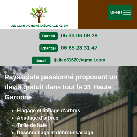
MENU
05 33 06 09 28
Bureau
06 65 28 31 47
Chantier
tjklien31620@gmail.com
Email
Paysagiste passionné proposant un
devis gratuit dans tout le 31 Haute
Garonne
Elagage et étêtage d'arbres
Abattage d'arbres
Taille de haie
Dessouchage et débroussaillage