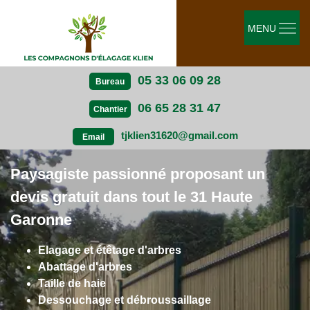
MENU
05 33 06 09 28
Bureau
06 65 28 31 47
Chantier
tjklien31620@gmail.com
Email
Paysagiste passionné proposant un
devis gratuit dans tout le 31 Haute
Garonne
Elagage et étêtage d'arbres
Abattage d'arbres
Taille de haie
Dessouchage et débroussaillage