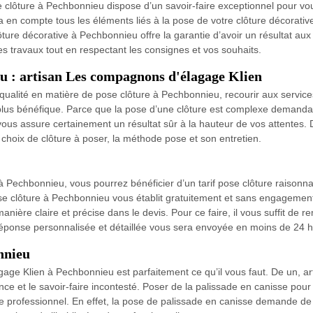
e clôture à Pechbonnieu dispose d’un savoir-faire exceptionnel pour vo
 en compte tous les éléments liés à la pose de votre clôture décorative. 
re décorative à Pechbonnieu offre la garantie d’avoir un résultat aux 
s travaux tout en respectant les consignes et vos souhaits.
eu : artisan Les compagnons d'élagage Klien
s de qualité en matière de pose clôture à Pechbonnieu, recourir aux servi
plus bénéfique. Parce que la pose d’une clôture est complexe demandan
ous assure certainement un résultat sûr à la hauteur de vos attentes
 choix de clôture à poser, la méthode pose et son entretien.
 Pechbonnieu, vous pourrez bénéficier d’un tarif pose clôture raisonn
ose clôture à Pechbonnieu vous établit gratuitement et sans engagement
nière claire et précise dans le devis. Pour ce faire, il vous suffit de rem
ponse personnalisée et détaillée vous sera envoyée en moins de 24 h
nnieu
age Klien à Pechbonnieu est parfaitement ce qu’il vous faut. De un, a
e et le savoir-faire incontesté. Poser de la palissade en canisse pour
 de professionnel. En effet, la pose de palissade en canisse demande de