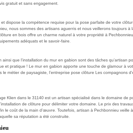
evis gratuit et sans engagement.
et dispose la compétence requise pour la pose parfaite de votre clôtur
, nous sommes des artisans aguerris et nous veillerons toujours à la s
ne clôture en bois offre un charme naturel à votre propriété à Pechbon
uipements adéquats et le savoir-faire.
 ainsi que l’installation du mur en gabion sont des tâches qu’artisan p
que et pratique ! Le mur en gabion apporte une touche de glamour à vot
s le métier de paysagiste, l’entreprise pose clôture Les compagnons d
e Klien dans le 31140 est un artisan spécialisé dans le domaine de po
stallation de clôture pour délimiter votre domaine. Le prix des travau
n le coût de la main d’œuvre. Toutefois, artisan à Pechbonnieu veille à 
aquelle sa réputation a été construite.
nieu