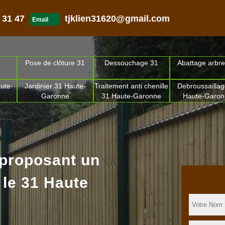
 31 47
tjklien31620@gmail.com
Email
Pose de clôture 31
Dessouchage 31
Abattage arbre
ute-
Jardinier 31 Haute-
Traitement anti chenille
Debroussaillag
Garonne
31 Haute-Garonne
Haute-Garo
 proposant un
 le 31 Haute