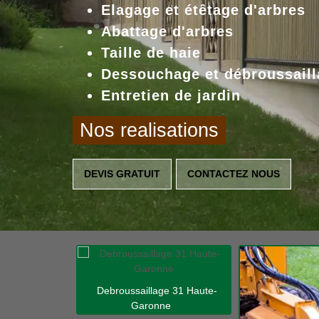
Elagage et étêtage d'arbres
Abattage d'arbres
Taille de haie
Dessouchage et débroussaill
Entretien de jardin
Nos realisations
DEVIS GRATUIT
CONTACTEZ NOUS
Debroussaillage 31 Haute-
Garonne