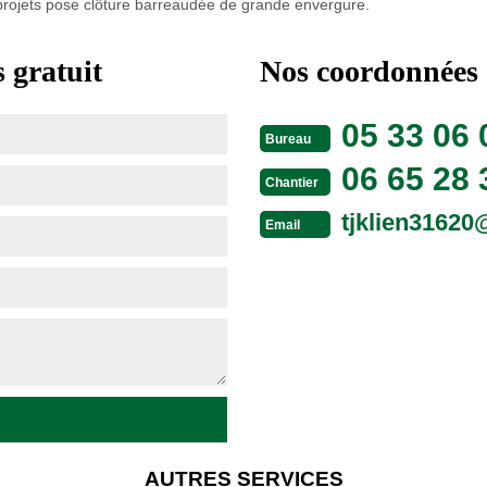
 projets pose clôture barreaudée de grande envergure.
 gratuit
Nos coordonnées
05 33 06 
Bureau
06 65 28 
Chantier
tjklien3162
Email
AUTRES SERVICES