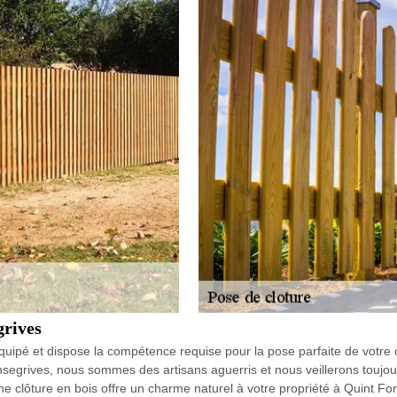
grives
quipé et dispose la compétence requise pour la pose parfaite de votre c
grives, nous sommes des artisans aguerris et nous veillerons toujours 
r une clôture en bois offre un charme naturel à votre propriété à Quin