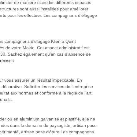
délimiter de manière claire les différents espaces
tructures sont aussi installées pour améliorer
xperts pour les effectuer. Les compagnons d'élagage
 Les compagnons d'élagage Klien à Quint
 de votre Mairie. Cet aspect administratif est
31130. Sachez également qu’en cas d’absence de
récises.
ur vous assurer un résultat impeccable. En
écorative. Solliciter les services de l’entreprise
ltat aux normes et conforme à la règle de l’art.
uhaits.
er ou en aluminium galvanisé et plastifié, elle ne
nnées dans le domaine du paysagiste, artisan pose
expérimenté, artisan pose clôture Les compagnons