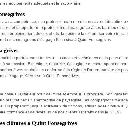
s les équipements adéquats et le savoir-faire.
Fonsegrives
re sa compétence, son professionnalisme et son savoir-faire afin de vo
gé permet d'apporter une protection optimale grâce à ses barreaux très 
iter pleinement de ces effets, la pose de la clôture sur votre terrain
lôture Les compagnons d'élagage Klien sise à Quint Fonsegrives.
segrives
 maitrise parfaitement toutes les astuces et techniques de la pose d’un
à sa passion. Esthétique, naturelle, écologique et contemporaine sont
pondant à vos souhaits et conforme à la règle de l’art en matière de pose
ns d'élagage Klien sise à Quint Fonsegrives.
e pose à l’extérieur pour délimiter et embellir la propriété. Son install
’un résultat parfait. L’entreprise de paysagiste Les compagnons d'élag
es. Du préparatif jusqu’aux travaux de finitions, artisan pose clôture à
aire confiance et devenez un de nos clients satisfaits dans le 31130.
 les clôtures à Quint Fonsegrives