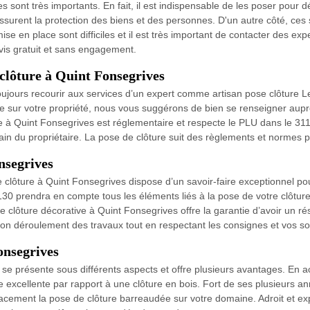
res sont très importants. En fait, il est indispensable de les poser pour 
ssurent la protection des biens et des personnes. D'un autre côté, ces s
ise en place sont difficiles et il est très important de contacter des e
evis gratuit et sans engagement.
 clôture à Quint Fonsegrives
 toujours recourir aux services d’un expert comme artisan pose clôture
 sur votre propriété, nous vous suggérons de bien se renseigner auprès
ure à Quint Fonsegrives est réglementaire et respecte le PLU dans le 
rrain du propriétaire. La pose de clôture suit des règlements et normes p
nsegrives
e clôture à Quint Fonsegrives dispose d’un savoir-faire exceptionnel po
30 prendra en compte tous les éléments liés à la pose de votre clôture d
lôture décorative à Quint Fonsegrives offre la garantie d’avoir un résu
bon déroulement des travaux tout en respectant les consignes et vos so
onsegrives
e présente sous différents aspects et offre plusieurs avantages. En aci
excellente par rapport à une clôture en bois. Fort de ses plusieurs a
ficacement la pose de clôture barreaudée sur votre domaine. Adroit et 