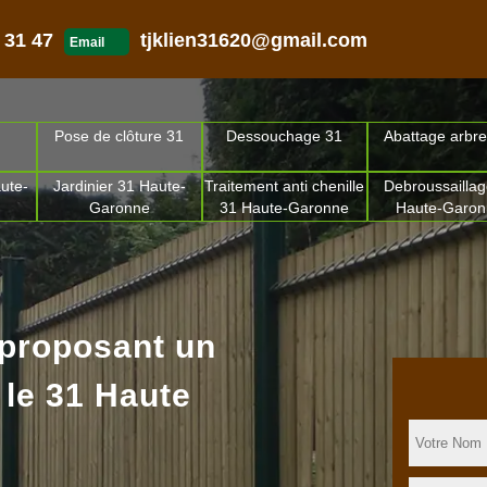
 31 47
tjklien31620@gmail.com
Email
Pose de clôture 31
Dessouchage 31
Abattage arbre
ute-
Jardinier 31 Haute-
Traitement anti chenille
Debroussaillag
Garonne
31 Haute-Garonne
Haute-Garo
 proposant un
 le 31 Haute