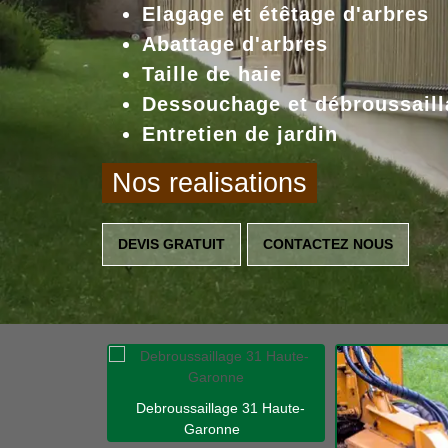
Elagage et étêtage d'arbres
Abattage d'arbres
Taille de haie
Dessouchage et débroussaill
Entretien de jardin
Nos realisations
DEVIS GRATUIT
CONTACTEZ NOUS
Debroussaillage 31 Haute-
Garonne