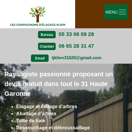
MENU
05 33 06 09 28
Bureau
06 65 28 31 47
Chantier
tjklien31620@gmail.com
Email
Paysagiste passionné proposant un
devis gratuit dans tout le 31 Haute
Garonne
Elagage et étêtage d'arbres
Abattage d'arbres
Taille de haie
Dessouchage et débroussaillage