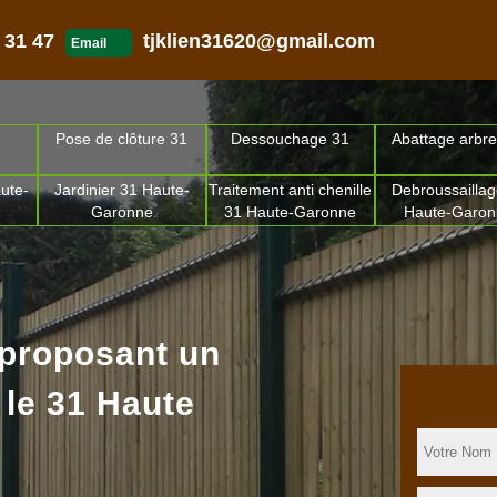
 31 47
tjklien31620@gmail.com
Email
Pose de clôture 31
Dessouchage 31
Abattage arbre
ute-
Jardinier 31 Haute-
Traitement anti chenille
Debroussaillag
Garonne
31 Haute-Garonne
Haute-Garo
 proposant un
 le 31 Haute