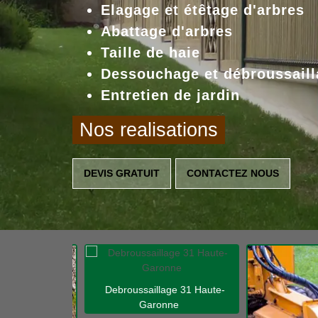
Elagage et étêtage d'arbres
Abattage d'arbres
Taille de haie
Dessouchage et débroussaill
Entretien de jardin
Nos realisations
DEVIS GRATUIT
CONTACTEZ NOUS
Debroussaillage 31 Haute-
Garonne