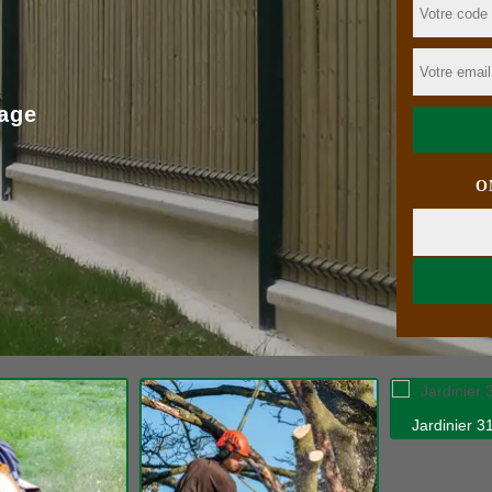
age
O
Jardinier 31