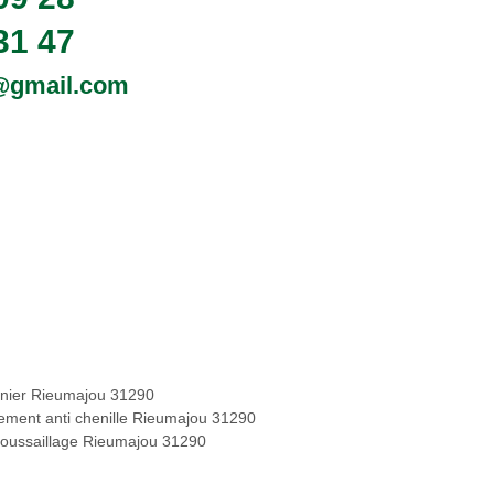
31 47
0@gmail.com
inier Rieumajou 31290
tement anti chenille Rieumajou 31290
oussaillage Rieumajou 31290