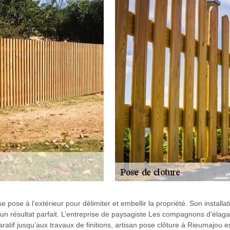
e pose à l’extérieur pour délimiter et embellir la propriété. Son install
’un résultat parfait. L’entreprise de paysagiste Les compagnons d'élag
ratif jusqu’aux travaux de finitions, artisan pose clôture à Rieumajou 