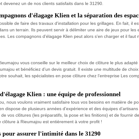
et devenez un de nos clients satisfaits dans le 31290.
compagnons d'élagage Klien et la séparation des espac
ssible de faire des travaux d'installation pour les grillages. En fait, il e
dans un terrain. Ils peuvent servir à délimiter une aire de jeux pour les
ées. Les compagnons d'élagage Klien peut alors s'en charger et il faut no
ieumajou vous conseille sur le meilleur choix de clôture le plus adapté
majou et bénéficiez d’un devis gratuit. Il existe une multitude de choix 
votre souhait, les spécialistes en pose clôture chez l’entreprise Les 
d'élagage Klien : une équipe de professionnel
ou, nous voulons vraiment satisfaire tous vos besoins en matière de po
n dispose de plusieurs années d’expérience et des équipes d’artisans 
e vos clôtures (les préparatifs, la pose et les finitions) et de fournir 
e clôture à Rieumajou est entièrement à votre profit !
s pour assurer l'intimité dans le 31290