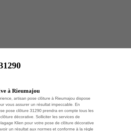
Taille 
 31290
tive à Rieumajou
rience, artisan pose clôture à Rieumajou dispose
our vous assurer un résultat impeccable. En
rise pose clôture 31290 prendra en compte tous les
clôture décorative. Solliciter les services de
lagage Klien pour votre pose de clôture décorative
avoir un résultat aux normes et conforme à la règle