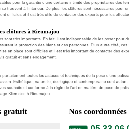
ables pour la garantie d'une certaine intimité des propriétaires des terrai
ui se trouvent à l'intérieur. De plus, les clôtures sont nécessaires pour
t difficiles et il est très utile de contacter des experts pour les eff
 les clôtures à Rieumajou
res sont très importants. En fait, il est indispensable de les poser pour 
ssurent la protection des biens et des personnes. D'un autre côté, ces s
ise en place sont difficiles et il est très important de contacter des e
evis gratuit et sans engagement.
u
e parfaitement toutes les astuces et techniques de la pose d’une palis
sion. Esthétique, naturelle, écologique et contemporaine sont autant d
os souhaits et conforme à la règle de l’art en matière de pose de paliss
gage Klien sise à Rieumajou.
 gratuit
Nos coordonnées
05 33 06 