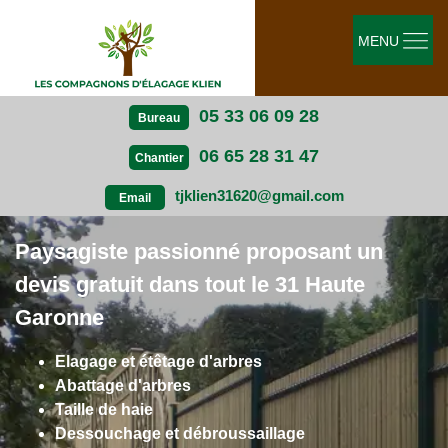
MENU
05 33 06 09 28
Bureau
06 65 28 31 47
Chantier
tjklien31620@gmail.com
Email
Paysagiste passionné proposant un
devis gratuit dans tout le 31 Haute
Garonne
Elagage et étêtage d'arbres
Abattage d'arbres
Taille de haie
Dessouchage et débroussaillage