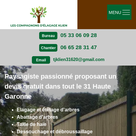
MENU
05 33 06 09 28
Bureau
06 65 28 31 47
Chantier
tjklien31620@gmail.com
Email
Paysagiste passionné proposant un
devis gratuit dans tout le 31 Haute
Garonne
Elagage et étêtage d'arbres
Abattage d'arbres
Taille de haie
Dessouchage et débroussaillage