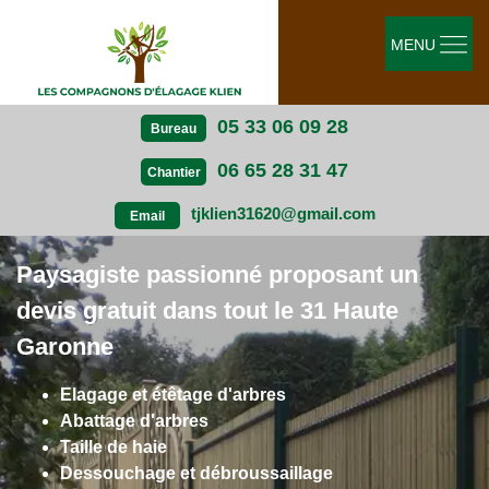
MENU
05 33 06 09 28
Bureau
06 65 28 31 47
Chantier
tjklien31620@gmail.com
Email
Paysagiste passionné proposant un
devis gratuit dans tout le 31 Haute
Garonne
Elagage et étêtage d'arbres
Abattage d'arbres
Taille de haie
Dessouchage et débroussaillage