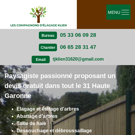
MENU
05 33 06 09 28
Bureau
06 65 28 31 47
Chantier
tjklien31620@gmail.com
Email
Paysagiste passionné proposant un
devis gratuit dans tout le 31 Haute
Garonne
Elagage et étêtage d'arbres
Abattage d'arbres
Taille de haie
Dessouchage et débroussaillage