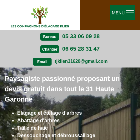
MENU
05 33 06 09 28
Bureau
06 65 28 31 47
Chantier
tjklien31620@gmail.com
Email
Paysagiste passionné proposant un
devis gratuit dans tout le 31 Haute
Garonne
Elagage et étêtage d'arbres
Abattage d'arbres
Taille de haie
Dessouchage et débroussaillage