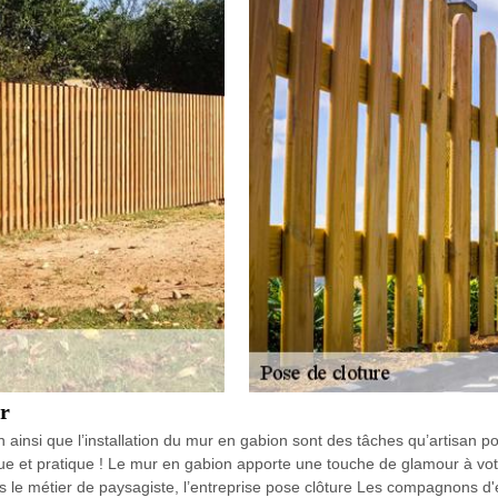
r
 ainsi que l’installation du mur en gabion sont des tâches qu’artisan po
que et pratique ! Le mur en gabion apporte une touche de glamour à vot
s le métier de paysagiste, l’entreprise pose clôture Les compagnons d'