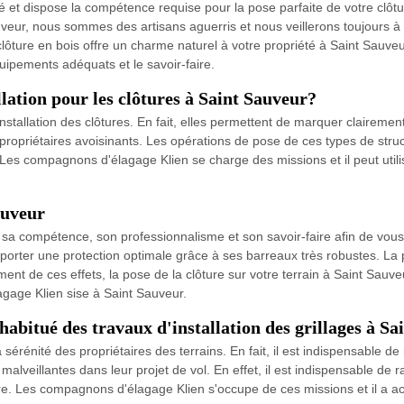
é et dispose la compétence requise pour la pose parfaite de votre clôtu
ur, nous sommes des artisans aguerris et nous veillerons toujours à la 
e clôture en bois offre un charme naturel à votre propriété à Saint Sa
uipements adéquats et le savoir-faire.
llation pour les clôtures à Saint Sauveur?
nstallation des clôtures. En fait, elles permettent de marquer clairement 
s propriétaires avoisinants. Les opérations de pose de ces types de structu
 Les compagnons d'élagage Klien se charge des missions et il peut utilis
auveur
a compétence, son professionnalisme et son savoir-faire afin de vous fo
pporter une protection optimale grâce à ses barreaux très robustes. La 
 de ces effets, la pose de la clôture sur votre terrain à Saint Sauveur
agage Klien sise à Saint Sauveur.
abitué des travaux d'installation des grillages à Sa
érénité des propriétaires des terrains. En fait, il est indispensable de
lveillantes dans leur projet de vol. En effet, il est indispensable de rap
ère. Les compagnons d'élagage Klien s'occupe de ces missions et il a ac