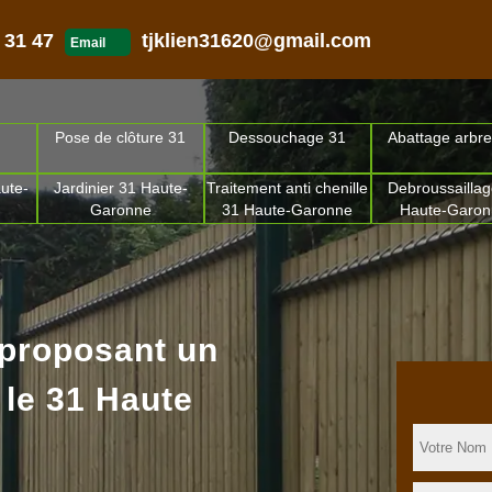
 31 47
tjklien31620@gmail.com
Email
Pose de clôture 31
Dessouchage 31
Abattage arbre
ute-
Jardinier 31 Haute-
Traitement anti chenille
Debroussaillag
Garonne
31 Haute-Garonne
Haute-Garo
 proposant un
 le 31 Haute