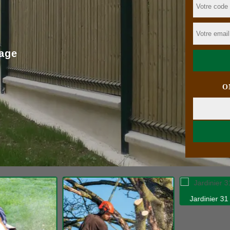
age
O
Jardinier 31