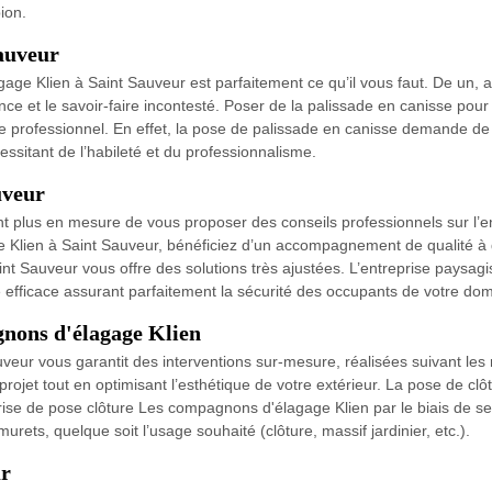
ion.
Sauveur
age Klien à Saint Sauveur est parfaitement ce qu’il vous faut. De un, 
e et le savoir-faire incontesté. Poser de la palissade en canisse pour 
 de professionnel. En effet, la pose de palissade en canisse demande de
ssitant de l’habileté et du professionnalisme.
uveur
 plus en mesure de vous proposer des conseils professionnels sur l’ent
 Klien à Saint Sauveur, bénéficiez d’un accompagnement de qualité à d
aint Sauveur vous offre des solutions très ajustées. L’entreprise pays
ve efficace assurant parfaitement la sécurité des occupants de votre do
gnons d'élagage Klien
uveur vous garantit des interventions sur-mesure, réalisées suivant les r
 projet tout en optimisant l’esthétique de votre extérieur. La pose de cl
eprise de pose clôture Les compagnons d'élagage Klien par le biais de s
rets, quelque soit l’usage souhaité (clôture, massif jardinier, etc.).
ur