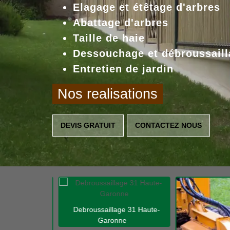
Elagage et étêtage d'arbres
Abattage d'arbres
Taille de haie
Dessouchage et débroussaill
Entretien de jardin
Nos realisations
DEVIS GRATUIT
CONTACTEZ NOUS
Debroussaillage 31 Haute-
Garonne