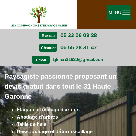
MENU
05 33 06 09 28
Bureau
06 65 28 31 47
Chantier
tjklien31620@gmail.com
Email
Paysagiste passionné proposant un
devis gratuit dans tout le 31 Haute
Garonne
Elagage et étêtage d'arbres
Abattage d'arbres
Taille de haie
Dessouchage et débroussaillage