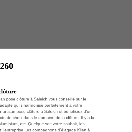
Taille 
1260
clôture
san pose clôture à Saleich vous conseille sur le
s adapté qui s’harmonise parfaitement à votre
r artisan pose clôture à Saleich et bénéficiez d’un
tude de choix dans le domaine de la clôture. Il y a la
aluminium, etc. Quelque soit votre souhait, les
ez l’entreprise Les compagnons d'élagage Klien à