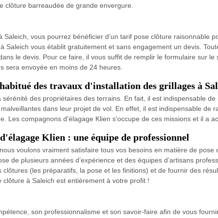
ose clôture barreaudée de grande envergure.
 Saleich, vous pourrez bénéficier d’un tarif pose clôture raisonnable 
e à Saleich vous établit gratuitement et sans engagement un devis. Toute
ans le devis. Pour ce faire, il vous suffit de remplir le formulaire sur 
ous sera envoyée en moins de 24 heures.
abitué des travaux d'installation des grillages à Sa
érénité des propriétaires des terrains. En fait, il est indispensable de
lveillantes dans leur projet de vol. En effet, il est indispensable de rap
ère. Les compagnons d'élagage Klien s'occupe de ces missions et il a ac
d'élagage Klien : une équipe de professionnel
 nous voulons vraiment satisfaire tous vos besoins en matière de pose 
e de plusieurs années d’expérience et des équipes d’artisans professi
lôtures (les préparatifs, la pose et les finitions) et de fournir des rés
 clôture à Saleich est entièrement à votre profit !
étence, son professionnalisme et son savoir-faire afin de vous fournir u