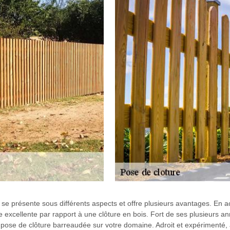
e présente sous différents aspects et offre plusieurs avantages. En aci
excellente par rapport à une clôture en bois. Fort de ses plusieurs a
 la pose de clôture barreaudée sur votre domaine. Adroit et expériment