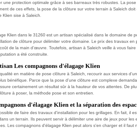
er une protection optimale grâce à ses barreaux très robustes. La pose 
 de ces effets, la pose de la clôture sur votre terrain à Saleich doit ê
 Klien sise à Saleich.
e Klien dans le 31260 est un artisan spécialisé dans le domaine de pos
ation de clôture pour délimiter votre domaine. Le prix des travaux en 
ût de la main d’œuvre. Toutefois, artisan à Saleich veille à vous faire
éputation a été construite.
artisan Les compagnons d'élagage Klien
 de qualité en matière de pose clôture à Saleich, recourir aux services d
plus bénéfique. Parce que la pose d’une clôture est complexe demandan
assure certainement un résultat sûr à la hauteur de vos attentes. De pl
clôture à poser, la méthode pose et son entretien.
compagnons d'élagage Klien et la séparation des espac
ssible de faire des travaux d'installation pour les grillages. En fait, il e
dans un terrain. Ils peuvent servir à délimiter une aire de jeux pour les
ées. Les compagnons d'élagage Klien peut alors s'en charger et il faut no