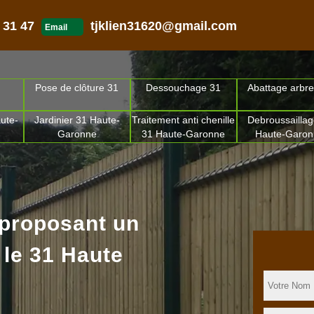
 31 47
tjklien31620@gmail.com
Email
Pose de clôture 31
Dessouchage 31
Abattage arbre
ute-
Jardinier 31 Haute-
Traitement anti chenille
Debroussaillag
Garonne
31 Haute-Garonne
Haute-Garo
 proposant un
 le 31 Haute