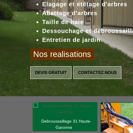
Elagage et étêtage d'arbres
Abattage d'arbres
Taille de haie
Dessouchage et débroussaill
Entretien de jardin
Nos realisations
DEVIS GRATUIT
CONTACTEZ NOUS
Debroussaillage 31 Haute-
Garonne