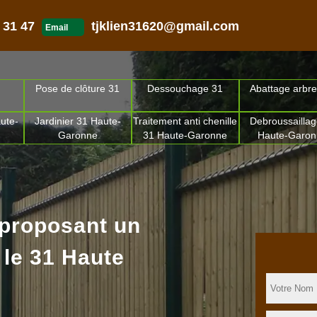
 31 47
tjklien31620@gmail.com
Email
Pose de clôture 31
Dessouchage 31
Abattage arbre
ute-
Jardinier 31 Haute-
Traitement anti chenille
Debroussaillag
Garonne
31 Haute-Garonne
Haute-Garo
 proposant un
 le 31 Haute