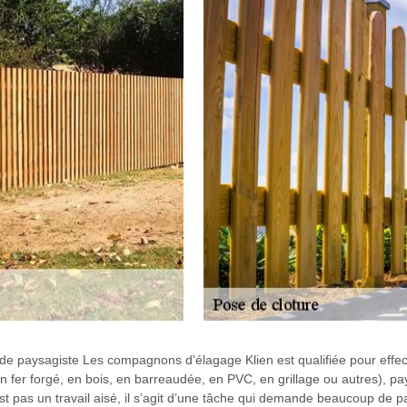
de paysagiste Les compagnons d'élagage Klien est qualifiée pour effectue
en fer forgé, en bois, en barreaudée, en PVC, en grillage ou autres), pa
est pas un travail aisé, il s’agit d’une tâche qui demande beaucoup de 