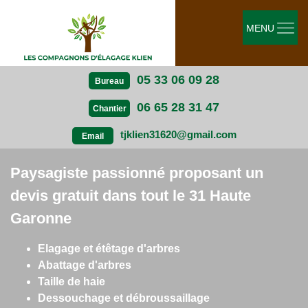
MENU
05 33 06 09 28
Bureau
06 65 28 31 47
Chantier
tjklien31620@gmail.com
Email
Paysagiste passionné proposant un
devis gratuit dans tout le 31 Haute
Garonne
Elagage et étêtage d'arbres
Abattage d'arbres
Taille de haie
Dessouchage et débroussaillage