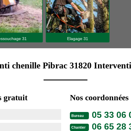
hage 31
Elagage 31
nti chenille Pibrac 31820 Intervent
 gratuit
Nos coordonnées
05 33 06 
Bureau
06 65 28 
Chantier