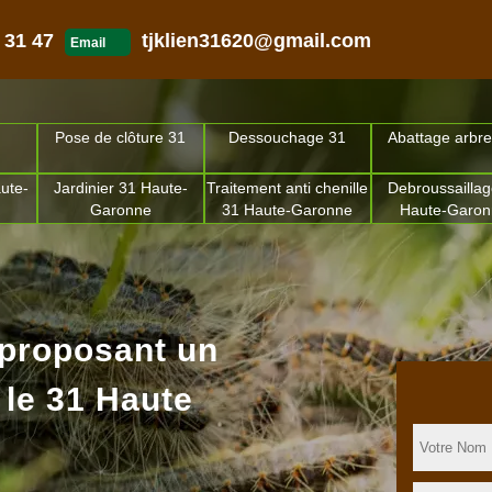
 31 47
tjklien31620@gmail.com
Email
Pose de clôture 31
Dessouchage 31
Abattage arbre
ute-
Jardinier 31 Haute-
Traitement anti chenille
Debroussaillag
Garonne
31 Haute-Garonne
Haute-Garo
 proposant un
 le 31 Haute