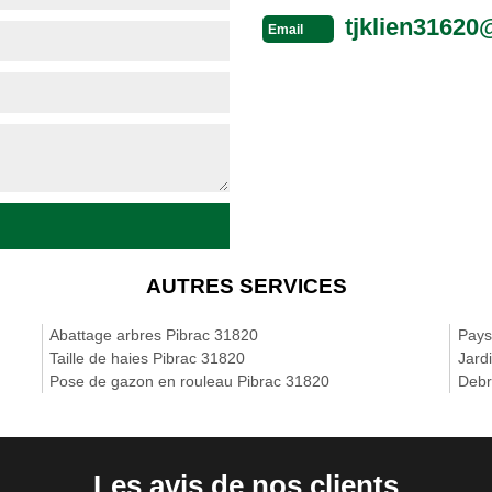
tjklien3162
Email
AUTRES SERVICES
Abattage arbres Pibrac 31820
Pays
Taille de haies Pibrac 31820
Jard
Pose de gazon en rouleau Pibrac 31820
Debr
Les avis de nos clients