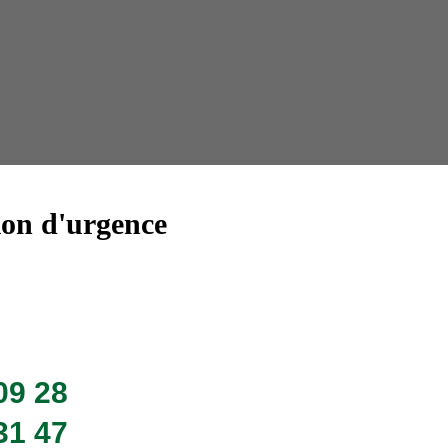
Taille 
ion d'urgence
09 28
31 47