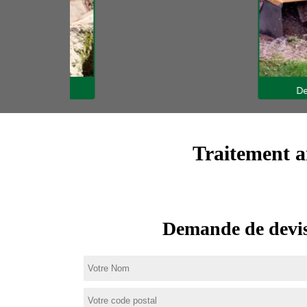
rbres 31
Dessouc
Traitement a
Demande de devis