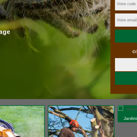
age
O
Jardinier 31