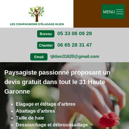
MENU
05 33 06 09 28
Bureau
06 65 28 31 47
Chantier
tjklien31620@gmail.com
Email
Paysagiste passionné proposant un
devis gratuit dans tout le 31 Haute
Garonne
Elagage et étêtage d'arbres
Abattage d'arbres
Taille de haie
Dessouchage et débroussaillage